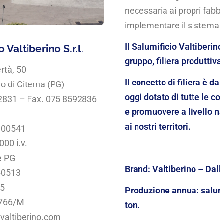
necessaria ai propri fabb
implementare il sistema 
Il Salumificio Valtiberi
 Valtiberino S.r.l.
gruppo, filiera produttiv
ertà, 50
Il concetto di filiera è
o di Citerna (PG)
oggi dotato di tutte le 
92831 – Fax. 075 8592836
e promuovere a livello n
ai nostri territori.
100541
000 i.v.
e PG
Brand:
Valtiberino – Da
40513
25
Produzione annua: salumi
 766/M
ton.
@valtiberino.com