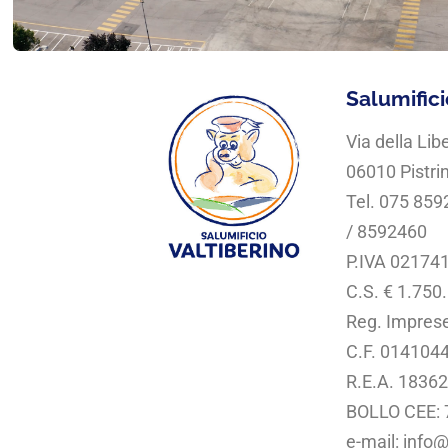
Salumificio
Via della Lib
06010 Pistrin
Tel. 075 85
/ 8592460
P.IVA 02174
C.S. € 1.750.
Reg. Impres
C.F. 014104
R.E.A. 1836
BOLLO CEE:
e-mail: info