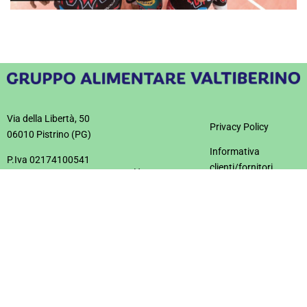
Via della Libertà, 50
Privacy Policy
06010 Pistrino (PG)
Informativa
P.Iva 02174100541
clienti/fornitori
Home
Tel.: +39 075 859 2831
Il Gruppo
Crediti
info@valtiberino.com
Contatti
Salumificio
© 2023
Valtiberino Srl
Gruppo Alimentare
Whistleblowing
Valtiberino