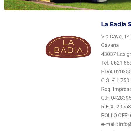
La Badia S.
Via Cavo, 14
Cavana
43037 Lesig
Tel. 0521 8
P.IVA 02035
C.S. € 1.750.
Reg. Impres
C.F. 042839
R.E.A. 2055
BOLLO CEE: 
e-mail:: inf