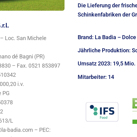
Die Lieferung der frisch
Schinkenfabriken der Gr
r.l.
Brand:
La Badia – Dolce
 – Loc. San Michele
Jährliche Produktion:
S
nano dé Bagni (PR)
Umsatz 2023:
19,5 Mio.
53830 – Fax. 0521 853897
510342
Mitarbeiter: 14
000,20 i.v.
e PG
50378
32
613/L
o@la-badia.com – PEC: