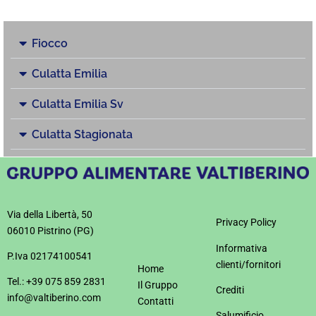
Fiocco
Culatta Emilia
Culatta Emilia Sv
Culatta Stagionata
Via della Libertà, 50
Privacy Policy
06010 Pistrino (PG)
Informativa
P.Iva 02174100541
clienti/fornitori
Home
Tel.: +39 075 859 2831
Il Gruppo
Crediti
info@valtiberino.com
Contatti
Salumificio